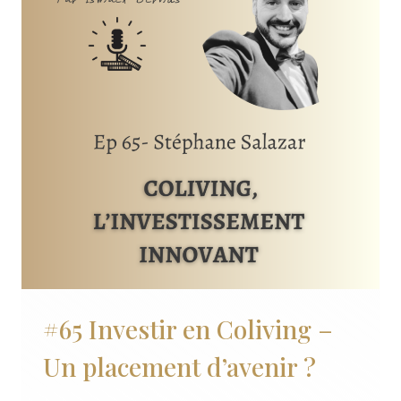
POUR
2025
?
#65 Investir en Coliving –
Un placement d’avenir ?